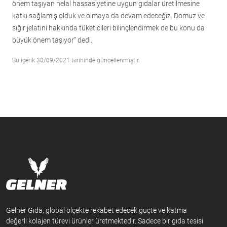
önem taşıyan helal hassasiyetine uygun gıdalar üretilmesine
katkı sağlamış olduk ve olmaya da devam edeceğiz. Domuz ve
sığır jelatini hakkında tüketicileri bilinçlendirmek de bu konu da
büyük önem taşıyor” dedi.
Bu içerik 30/09/2021 tarihinde güncellenmiştir.
Gelner Gıda, global ölçekte rekabet edecek güçte ve katma
değerli kolajen türevi ürünler üretmektedir. Sadece bir gıda tesisi