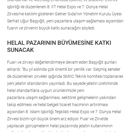
işbirliği ile düzenlenen 8. İİT Helal Expo ve 7. Dünya Helal
Zirvesi’ne katılım gösteren Gelner Gıda’nın Yönetim Kurulu Üyesi
Serhat Uğur Başyiğit, yeni pazarlara ulaşım sağlaması açısından
fuarın ve zirvenin büyük katkı sunacağını söyledi.
HELAL PAZARININ BÜYÜMESİNE KATKI
SUNACAK
Fuarı ve zirveyi değerlendirmeye devam eden Başyiğit şunları
aktardı: “Bu yıl aslında çok önemli bir yenilik var. Geçmiş seneler
de düzenlenen zirveler ışığında SMIIC Teknik komitesi toplanarak
yeni jelatin standardını yayınladı. Bu sayede jelatin üretiminde
helal standartlara uygun ürünlerimizle yeni
pazarlara ulaşım sağlanması, sektörel gelişmelerin yakından
takip edilmesi ve helal belgeli ticaret hacminin artırılması
açısından 8. İslam İşbirliği Teşkilatı Helal Expo ve 7. Dünya Helal
Zirvesi bizim için büyük önem arz ediyor. Fuar ve Zirve’de
yapılacak görüşmelerin helal pazarında jelatin kullanımının