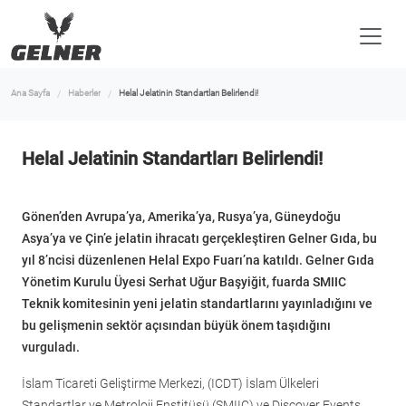
Ana Sayfa
Haberler
Helal Jelatinin Standartları Belirlendi!
Helal Jelatinin Standartları Belirlendi!
Gönen’den Avrupa’ya, Amerika’ya, Rusya’ya, Güneydoğu
Asya’ya ve Çin’e jelatin ihracatı gerçekleştiren Gelner Gıda, bu
yıl 8’ncisi düzenlenen Helal Expo Fuarı’na katıldı. Gelner Gıda
Yönetim Kurulu Üyesi Serhat Uğur Başyiğit, fuarda SMIIC
Teknik komitesinin yeni jelatin standartlarını yayınladığını ve
bu gelişmenin sektör açısından büyük önem taşıdığını
vurguladı.
İslam Ticareti Geliştirme Merkezi, (ICDT) İslam Ülkeleri
Standartlar ve Metroloji Enstitüsü (SMIIC) ve Discover Events