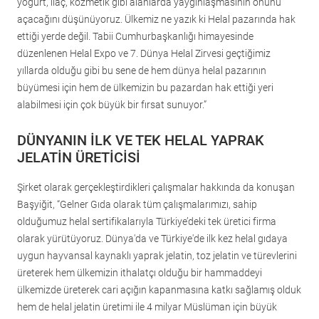
yoğurt, ilaç, kozmetik gibi alanlarda yaygınlaşmasının önünü
açacağını düşünüyoruz. Ülkemiz ne yazık ki Helal pazarında hak
ettiği yerde değil. Tabii Cumhurbaşkanlığı himayesinde
düzenlenen Helal Expo ve 7. Dünya Helal Zirvesi geçtiğimiz
yıllarda olduğu gibi bu sene de hem dünya helal pazarının
büyümesi için hem de ülkemizin bu pazardan hak ettiği yeri
alabilmesi için çok büyük bir fırsat sunuyor.”
DÜNYANIN İLK VE TEK HELAL YAPRAK
JELATİN ÜRETİCİSİ
Şirket olarak gerçekleştirdikleri çalışmalar hakkında da konuşan
Başyiğit, “Gelner Gıda olarak tüm çalışmalarımızı, sahip
olduğumuz helal sertifikalarıyla Türkiye’deki tek üretici firma
olarak yürütüyoruz. Dünya'da ve Türkiye'de ilk kez helal gıdaya
uygun hayvansal kaynaklı yaprak jelatin, toz jelatin ve türevlerini
üreterek hem ülkemizin ithalatçı olduğu bir hammaddeyi
ülkemizde üreterek cari açığın kapanmasına katkı sağlamış olduk
hem de helal jelatin üretimi ile 4 milyar Müslüman için büyük