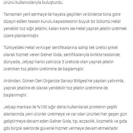
ürünü kullanıcılarıyla buluşturdu.
Tamamen yerli sermaye ile hayata geçirilen ve binlerce tona göre
dizayn edilen tesisin kurulu kapasitesinin büyük bir bölümü Helal
yenebilir toz sığır jelatini, kalan kısmı ise Helal yaprak jelatin üretmek
üzere planlanmıştır.
Türkiye’deki Helal ve Koşer sertifikalarına sahip tek üretici şirket
olarak hizmet veren Gelner Gıda, sertifikalarıyla birlikte tesisinde,
dünyada, Jelyap harici yalnızca 3 üreticisi olan yaprak jelatin
üretirken toz jelatin üretimine de başlamıştır.
Ardından, Gönen Deri Organize Sanayi Bölgesi’ne yapılan yatırımla,
yaprak jelatine ek olarak yenilebilir toz jelatin üretimine de
başlanmıştır.
Jelyap markası ile %100 sığır derisi kullanılarak proteinin çeşitli
alanlarında yeni ürünler üretmeye ve var olan ürünleri her geçen gün
geliştirmeye devam eden Gelner Gıda, tıp, eczacılık, kozmetik ve gıda
gibi birçok sektörde güvenle hizmet vermeye devam etmektedir.