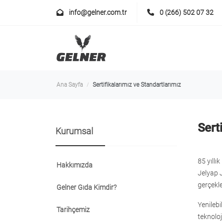
info@gelner.com.tr
0 (266) 502 07 32
Ana Sayfa
Sertifikalarımız ve Standartlarımız
Sert
Kurumsal
85 yıllı
Hakkımızda
Jelyap J
gerçekle
Gelner Gıda Kimdir?
Yenilebi
Tarihçemiz
teknoloj