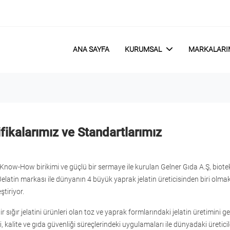
ANA SAYFA
KURUMSAL
MARKALARIM
ifikalarımız ve Standartlarımız
k Know-How birikimi ve güçlü bir sermaye ile kurulan Gelner Gıda A.Ş, biote
elatin markası ile dünyanın 4 büyük yaprak jelatin üreticisinden biri olmakl
ştiriyor.
lir sığır jelatini ürünleri olan toz ve yaprak formlarındaki jelatin üretimini 
i, kalite ve gıda güvenliği süreçlerindeki uygulamaları ile dünyadaki üretici