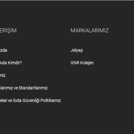
 ERİŞİM
MARKALARIMIZ
ızda
Jelyap
Gıda Kimdir?
GNR Kolejen
miz
alarımız ve Standartlarımız
Helal ve Gıda Güvenliği Politikamız