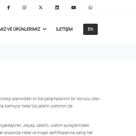
IZ VE ÜRÜNLERIMIZ
İLETIŞIM
EN
knoloji alanındaki Ar-Ge çalışmalarının bir sonucu olan
a kalmıyor helal toz jelatin üretimini de
gerçekleştiren Jelyap Jelatin, üretim süreçlerindeki
ler arasında Helal ve Koşer sertifikalarına sahip tek