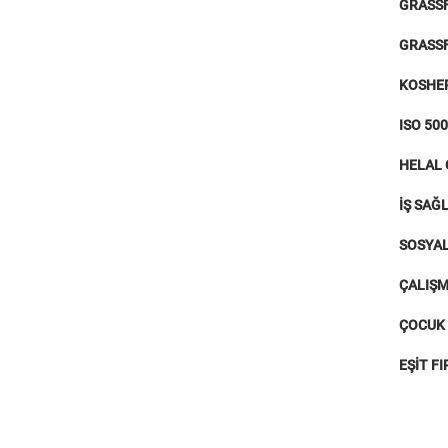
GRASSF
GRASSF
KOSHER
ISO 50
HELAL 
İŞ SAĞL
SOSYAL
ÇALIŞM
ÇOCUK 
EŞİT F