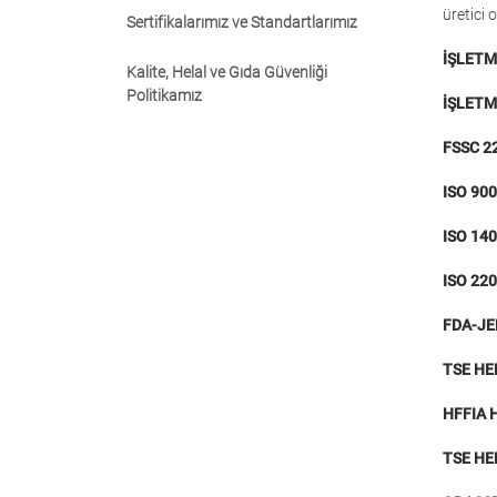
üretici 
Sertifikalarımız ve Standartlarımız
İŞLETM
Kalite, Helal ve Gıda Güvenliği
Politikamız
İŞLETM
FSSC 2
ISO 900
ISO 140
ISO 220
FDA-JE
TSE HE
HFFIA 
TSE HE