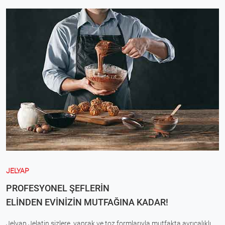
JELYAP
PROFESYONEL ŞEFLERİN
ELİNDEN EVİNİZİN MUTFAĞINA KADAR!
Jelyap Jelatin sizlere, yaprak ve toz formlarıyla mutfakta ayrıcalıklı