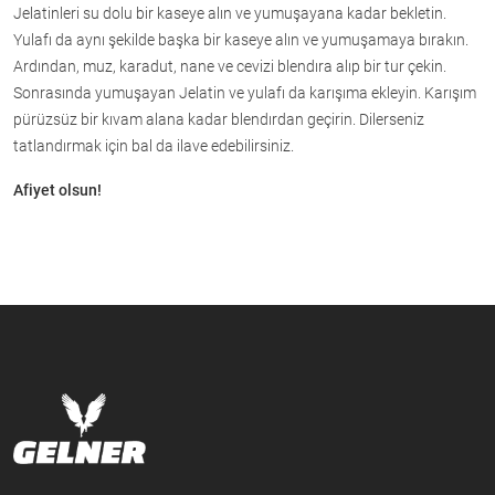
Jelatinleri su dolu bir kaseye alın ve yumuşayana kadar bekletin.
Yulafı da aynı şekilde başka bir kaseye alın ve yumuşamaya bırakın.
Ardından, muz, karadut, nane ve cevizi blendıra alıp bir tur çekin.
Sonrasında yumuşayan Jelatin ve yulafı da karışıma ekleyin. Karışım
pürüzsüz bir kıvam alana kadar blendırdan geçirin. Dilerseniz
tatlandırmak için bal da ilave edebilirsiniz.
Afiyet olsun!