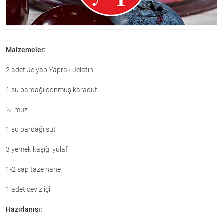
Malzemeler:
2 adet Jelyap Yaprak Jelatin
1 su bardağı donmuş karadut
½ muz
1 su bardağı süt
3 yemek kaşığı yulaf
1-2 sap taze nane
1 adet ceviz içi
Hazırlanışı: