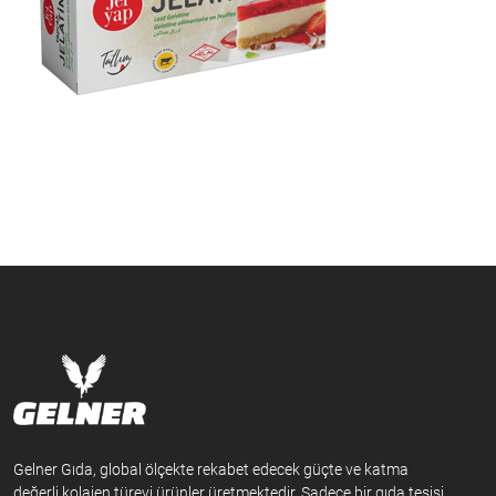
Gelner Gıda, global ölçekte rekabet edecek güçte ve katma
değerli kolajen türevi ürünler üretmektedir. Sadece bir gıda tesisi