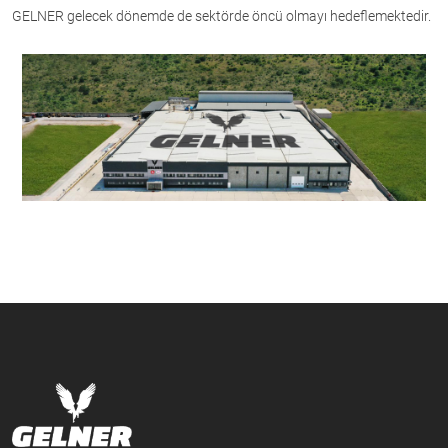
GELNER gelecek dönemde de sektörde öncü olmayı hedeflemektedir.